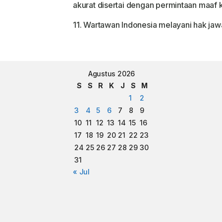
akurat disertai dengan permintaan maaf
11. Wartawan Indonesia melayani hak jaw
Agustus 2026
S
S
R
K
J
S
M
1
2
3
4
5
6
7
8
9
10
11
12
13
14
15
16
17
18
19
20
21
22
23
24
25
26
27
28
29
30
31
« Jul