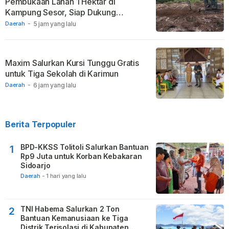
Pembukaan Lahan 1 Hektar di
Kampung Sesor, Siap Dukung
Ketahanan Pangan
Daerah
-
5 jam yang lalu
Maxim Salurkan Kursi Tunggu Gratis
untuk Tiga Sekolah di Karimun
Daerah
-
6 jam yang lalu
Berita Terpopuler
BPD-KKSS Tolitoli Salurkan Bantuan
1
Rp9 Juta untuk Korban Kebakaran
Sidoarjo
Daerah
-
1 hari yang lalu
TNI Habema Salurkan 2 Ton
2
Bantuan Kemanusiaan ke Tiga
Distrik Terisolasi di Kabupaten