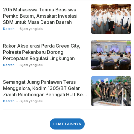
205 Mahasiswa Terima Beasiswa
Pemko Batam, Amsakar: Investasi
SDM untuk Masa Depan Daerah
Daerah
-
6 jam yang lalu
Rakor Akselerasi Perda Green City,
Polresta Pekanbaru Dorong
Percepatan Regulasi Lingkungan
Daerah
-
6 jam yang lalu
Semangat Juang Pahlawan Terus
Menggelora, Kodim 1305/BT Gelar
Ziarah Rombongan Peringati HUT Ke-1
Kodam XXIII/PW
Daerah
-
6 jam yang lalu
LIHAT LAINNYA