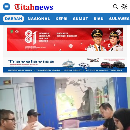
DAERAH
NASIONAL
KEPRI
SUMUT
RIAU
SULAWES