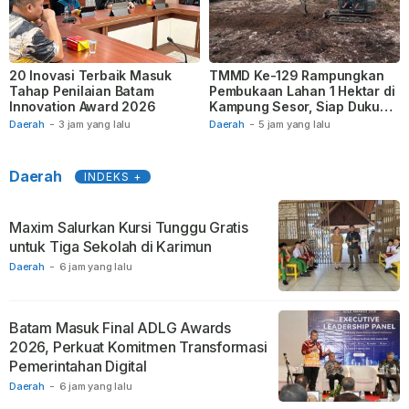
20 Inovasi Terbaik Masuk
TMMD Ke-129 Rampungkan
Tahap Penilaian Batam
Pembukaan Lahan 1 Hektar di
Innovation Award 2026
Kampung Sesor, Siap Dukung
Ketahanan Pangan
Daerah
-
3 jam yang lalu
Daerah
-
5 jam yang lalu
Daerah
INDEKS +
Maxim Salurkan Kursi Tunggu Gratis
untuk Tiga Sekolah di Karimun
Daerah
-
6 jam yang lalu
Batam Masuk Final ADLG Awards
2026, Perkuat Komitmen Transformasi
Pemerintahan Digital
Daerah
-
6 jam yang lalu