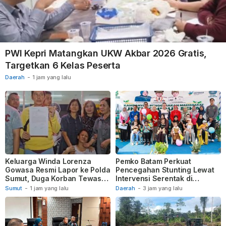
PWI Kepri Matangkan UKW Akbar 2026 Gratis,
Targetkan 6 Kelas Peserta
Daerah
-
1 jam yang lalu
Keluarga Winda Lorenza
Pemko Batam Perkuat
Gowasa Resmi Lapor ke Polda
Pencegahan Stunting Lewat
Sumut, Duga Korban Tewas
Intervensi Serentak di
Akibat Pembunuhan
Posyandu
Sumut
-
1 jam yang lalu
Daerah
-
3 jam yang lalu