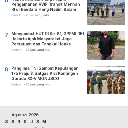
6
Pengamanan VVIP Transit Menhan
RI di Bandara Hang Nadim Batam
Daerah
-
2 hari yang lalu
Menyambut HUT RI Ke-81, GPPMI DKI
7
Jakarta Ajak Masyarakat Jaga
Persatuan dan Tangkal Hoaks
Daerah
-
23 jam yang lalu
Panglima TNI Sambut Kepulangan
8
175 Prajurit Satgas Kizi Kontingen
Garuda XX-V MONUSCO
Daerah
-
23 jam yang lalu
Agustus 2026
S
S
R
K
J
S
M