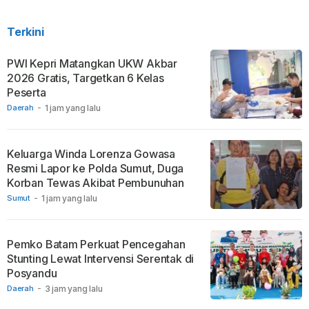
Terkini
PWI Kepri Matangkan UKW Akbar
2026 Gratis, Targetkan 6 Kelas
Peserta
Daerah
-
1 jam yang lalu
Keluarga Winda Lorenza Gowasa
Resmi Lapor ke Polda Sumut, Duga
Korban Tewas Akibat Pembunuhan
Sumut
-
1 jam yang lalu
Pemko Batam Perkuat Pencegahan
Stunting Lewat Intervensi Serentak di
Posyandu
Daerah
-
3 jam yang lalu