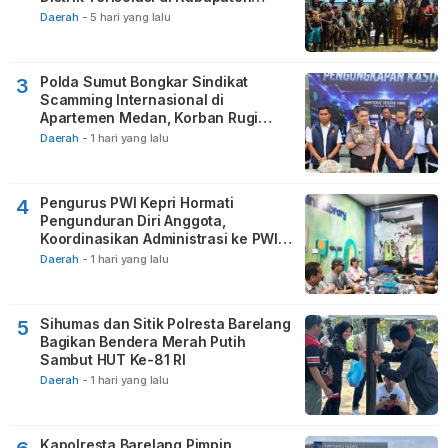
Puncak
Daerah
-
5 hari yang lalu
Polda Sumut Bongkar Sindikat
3
Scamming Internasional di
Apartemen Medan, Korban Rugi
Rp6,7 Miliar
Daerah
-
1 hari yang lalu
Pengurus PWI Kepri Hormati
4
Pengunduran Diri Anggota,
Koordinasikan Administrasi ke PWI
Pusat
Daerah
-
1 hari yang lalu
Sihumas dan Sitik Polresta Barelang
5
Bagikan Bendera Merah Putih
Sambut HUT Ke-81 RI
Daerah
-
1 hari yang lalu
Kapolresta Barelang Pimpin