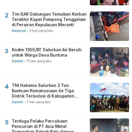
Tim SAR Gabungan Temukan Korban
2
Terakhir Kapal Pompong Tenggelam
di Perairan Kepulauan Meranti
Nasional
-
3 hari yang lalu
Kodim 1305/BT Salurkan Air Bersih
3
untuk Warga Desa Buntuna
Daerah
-
17 jam yang lalu
TNI Habema Salurkan 2 Ton
4
Bantuan Kemanusiaan ke Tiga
Distrik Terisolasi di Kabupaten
Puncak
Daerah
-
7 hari yang lalu
Terduga Pelaku Percobaan
5
Pencurian di PT Asia Metal
Diamankan Polsek Batu Ampar