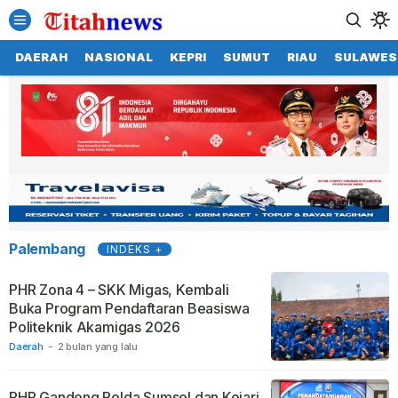
DAERAH
NASIONAL
KEPRI
SUMUT
RIAU
SULAWES
Palembang
INDEKS +
PHR Zona 4 – SKK Migas, Kembali
Buka Program Pendaftaran Beasiswa
Politeknik Akamigas 2026
Daerah
-
2 bulan yang lalu
PHR Gandeng Polda Sumsel dan Kejari