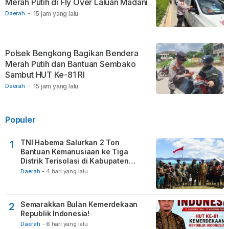
Merah Putih di Fly Over Laluan Madani
Daerah
-
15 jam yang lalu
Polsek Bengkong Bagikan Bendera
Merah Putih dan Bantuan Sembako
Sambut HUT Ke-81 RI
Daerah
-
15 jam yang lalu
Populer
TNI Habema Salurkan 2 Ton
1
Bantuan Kemanusiaan ke Tiga
Distrik Terisolasi di Kabupaten
Puncak
Daerah
-
4 hari yang lalu
Semarakkan Bulan Kemerdekaan
2
Republik Indonesia!
Daerah
-
6 hari yang lalu