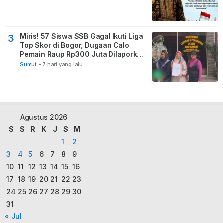
Miris! 57 Siswa SSB Gagal Ikuti Liga
3
Top Skor di Bogor, Dugaan Calo
Pemain Raup Rp300 Juta Dilaporkan
ke Polda Sumut
Sumut
-
7 hari yang lalu
Agustus 2026
S
S
R
K
J
S
M
1
2
3
4
5
6
7
8
9
10
11
12
13
14
15
16
17
18
19
20
21
22
23
24
25
26
27
28
29
30
31
« Jul