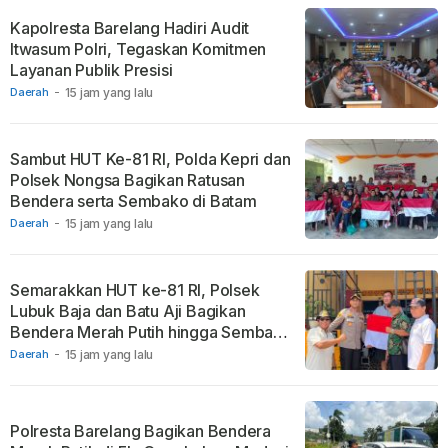
Kapolresta Barelang Hadiri Audit
Itwasum Polri, Tegaskan Komitmen
Layanan Publik Presisi
Daerah
-
15 jam yang lalu
Sambut HUT Ke-81 RI, Polda Kepri dan
Polsek Nongsa Bagikan Ratusan
Bendera serta Sembako di Batam
Daerah
-
15 jam yang lalu
Semarakkan HUT ke-81 RI, Polsek
Lubuk Baja dan Batu Aji Bagikan
Bendera Merah Putih hingga Sembako
ke Warga
Daerah
-
15 jam yang lalu
Polresta Barelang Bagikan Bendera