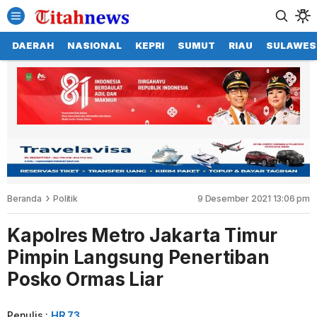
DAERAH
NASIONAL
KEPRI
SUMUT
RIAU
SULAWES
Beranda
Politik
9 Desember 2021 13:06 pm
Kapolres Metro Jakarta Timur
Pimpin Langsung Penertiban
Posko Ormas Liar
Penulis :
HR 73