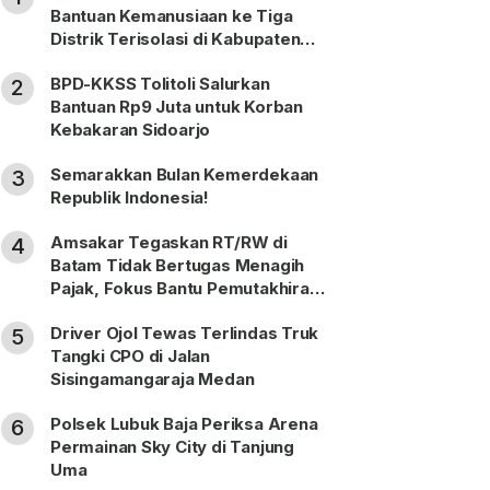
Bantuan Kemanusiaan ke Tiga
Distrik Terisolasi di Kabupaten
Puncak
BPD-KKSS Tolitoli Salurkan
2
Bantuan Rp9 Juta untuk Korban
Kebakaran Sidoarjo
Semarakkan Bulan Kemerdekaan
3
Republik Indonesia!
Amsakar Tegaskan RT/RW di
4
Batam Tidak Bertugas Menagih
Pajak, Fokus Bantu Pemutakhiran
Data
Driver Ojol Tewas Terlindas Truk
5
Tangki CPO di Jalan
Sisingamangaraja Medan
Polsek Lubuk Baja Periksa Arena
6
Permainan Sky City di Tanjung
Uma