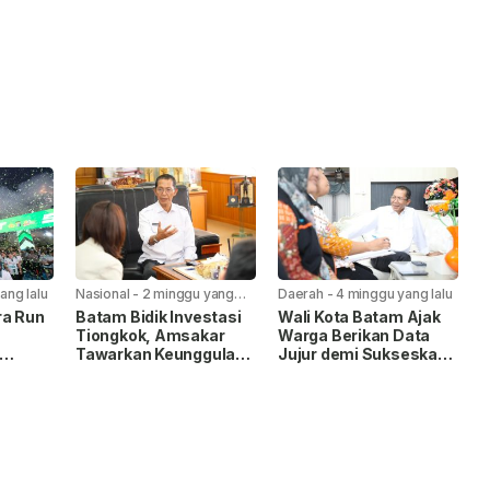
ang lalu
Nasional
-
2 minggu yang
Daerah
-
4 minggu yang lalu
lalu
ra Run
Batam Bidik Investasi
Wali Kota Batam Ajak
Tiongkok, Amsakar
Warga Berikan Data
Tawarkan Keunggulan
Jujur demi Sukseskan
liar
FTZ dan Infrastruktur
Sensus Ekonomi