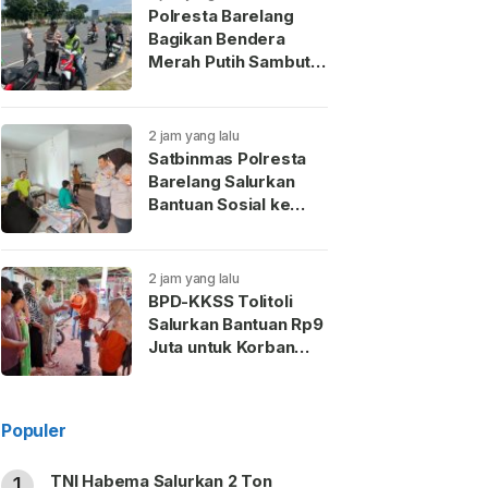
Polresta Barelang
Bagikan Bendera
Merah Putih Sambut
HUT Ke-81 RI
2 jam yang lalu
Satbinmas Polresta
Barelang Salurkan
Bantuan Sosial ke
Yayasan Vistos Kasih
Ikhlas Batam
2 jam yang lalu
BPD-KKSS Tolitoli
Salurkan Bantuan Rp9
Juta untuk Korban
Kebakaran Sidoarjo
Populer
TNI Habema Salurkan 2 Ton
1