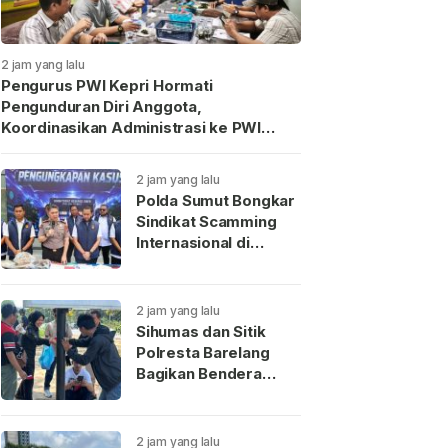
2 jam yang lalu
Pengurus PWI Kepri Hormati
Pengunduran Diri Anggota,
Koordinasikan Administrasi ke PWI
Pusat
2 jam yang lalu
Polda Sumut Bongkar
Sindikat Scamming
Internasional di
Apartemen Medan,
Korban Rugi Rp6,7
Miliar
2 jam yang lalu
Sihumas dan Sitik
Polresta Barelang
Bagikan Bendera
Merah Putih Sambut
HUT Ke-81 RI
2 jam yang lalu