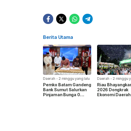
Berita Utama
Daerah
-
2 minggu yang lalu
Daerah
-
2 minggu y
Pemko Batam Gandeng
Riau Bhayangka
Bank Sumut Salurkan
2026 Dongkrak
Pinjaman Bunga 0
Ekonomi Daerah
Persen, UMKM Bisa
hingga Rp58,9 Mi
Ajukan hingga Rp20
Juta Tanpa Agunan