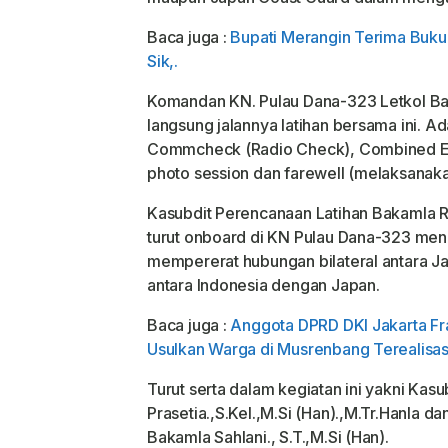
Baca juga :
Bupati Merangin Terima Buk
Sik,.
Komandan KN. Pulau Dana-323 Letkol Ba
langsung jalannya latihan bersama ini. Ad
Commcheck (Radio Check), Combined Ex
photo session dan farewell (melaksanak
Kasubdit Perencanaan Latihan Bakamla RI
turut onboard di KN Pulau Dana-323 meng
mempererat hubungan bilateral antara J
antara Indonesia dengan Japan.
Baca juga :
Anggota DPRD DKI Jakarta Fra
Usulkan Warga di Musrenbang Terealisas
Turut serta dalam kegiatan ini yakni Ka
Prasetia.,S.Kel.,M.Si (Han).,M.Tr.Hanla d
Bakamla Sahlani., S.T.,M.Si (Han).