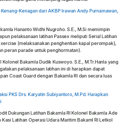
u Kenang-Kenagan dari AKBP Irawan Andy Purnamawan,
kamla Hananto Widhi Nugroho. S.E., M.Si memimpin
apun pelaksanaan latihan Passex meliputi Serial Latihan
ercise (melaksanakan penghentian kapal perompak),
an peran parade untuk penghormatan).
 Kolonel Bakamla Dudik Kuswoyo. S.E., M.Tr.Hanla yang
atakan pelaksanaan latihan ini di harapkan dapat
apan Coast Guard dengan Bakamla RI dan secara luas
ksi PKS Drs. Karyatin Subiyantoro, M.Pd. Harapkan
i
subdit Dukungan Latihan Bakamla RI Kolonel Bakamla Ade
an Kasi Latihan Operasi Udara Maritim Bakaml RI Letkol