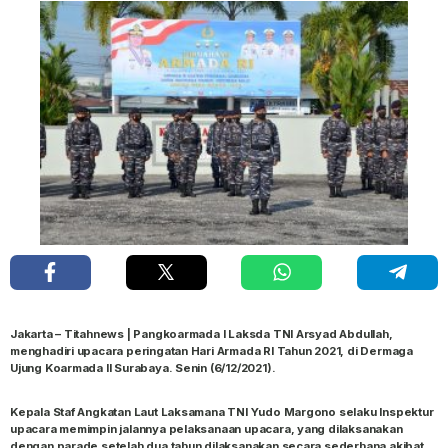
Jakarta – Titahnews | Pangkoarmada l Laksda TNI Arsyad Abdullah,
menghadiri upacara peringatan Hari Armada RI Tahun 2021, di Dermaga
Ujung Koarmada ll Surabaya. Senin (6/12/2021).
Kepala Staf Angkatan Laut Laksamana TNI Yudo Margono selaku Inspektur
upacara memimpin jalannya pelaksanaan upacara, yang dilaksanakan
dengan parade setelah dua tahun dilaksanakan secara sederhana akibat