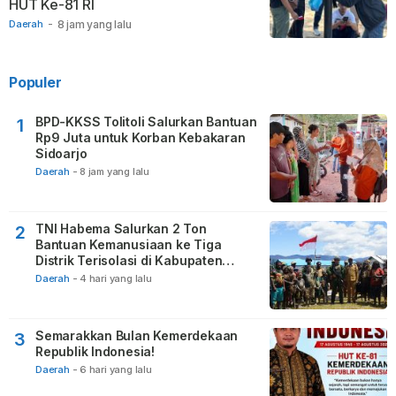
HUT Ke-81 RI
Daerah
-
8 jam yang lalu
Populer
BPD-KKSS Tolitoli Salurkan Bantuan
1
Rp9 Juta untuk Korban Kebakaran
Sidoarjo
Daerah
-
8 jam yang lalu
TNI Habema Salurkan 2 Ton
2
Bantuan Kemanusiaan ke Tiga
Distrik Terisolasi di Kabupaten
Puncak
Daerah
-
4 hari yang lalu
Semarakkan Bulan Kemerdekaan
3
Republik Indonesia!
Daerah
-
6 hari yang lalu