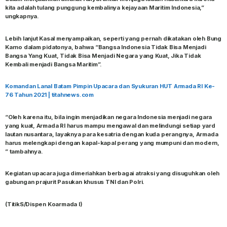
kita adalah tulang punggung kembalinya kejayaan Maritim Indonesia,”
ungkapnya.
Lebih lanjut Kasal menyampaikan, seperti yang pernah dikatakan oleh Bung
Karno dalam pidatonya, bahwa “Bangsa Indonesia Tidak Bisa Menjadi
Bangsa Yang Kuat, Tidak Bisa Menjadi Negara yang Kuat, Jika Tidak
Kembali menjadi Bangsa Maritim”.
Komandan Lanal Batam Pimpin Upacara dan Syukuran HUT Armada RI Ke-
76 Tahun 2021 | titahnews.com
“Oleh karena itu, bila ingin menjadikan negara Indonesia menjadi negara
yang kuat, Armada RI harus mampu mengawal dan melindungi setiap yard
lautan nusantara, layaknya para kesatria dengan kuda perangnya, Armada
harus melengkapi dengan kapal-kapal perang yang mumpuni dan modern,
” tambahnya.
Kegiatan upacara juga dimeriahkan berbagai atraksi yang disuguhkan oleh
gabungan prajurit Pasukan khusus TNI dan Polri.
(TitikS/Dispen Koarmada I)