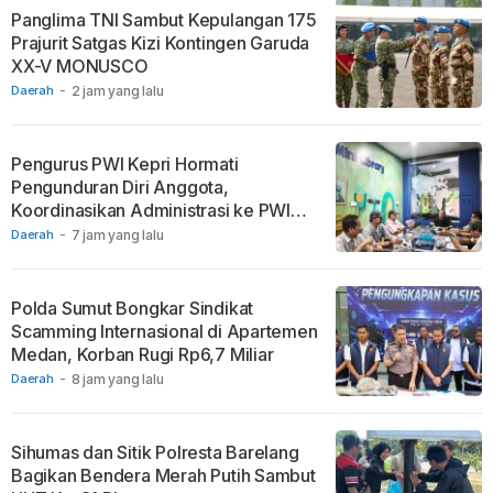
Panglima TNI Sambut Kepulangan 175
Prajurit Satgas Kizi Kontingen Garuda
XX-V MONUSCO
Daerah
-
2 jam yang lalu
Pengurus PWI Kepri Hormati
Pengunduran Diri Anggota,
Koordinasikan Administrasi ke PWI
Pusat
Daerah
-
7 jam yang lalu
Polda Sumut Bongkar Sindikat
Scamming Internasional di Apartemen
Medan, Korban Rugi Rp6,7 Miliar
Daerah
-
8 jam yang lalu
Sihumas dan Sitik Polresta Barelang
Bagikan Bendera Merah Putih Sambut