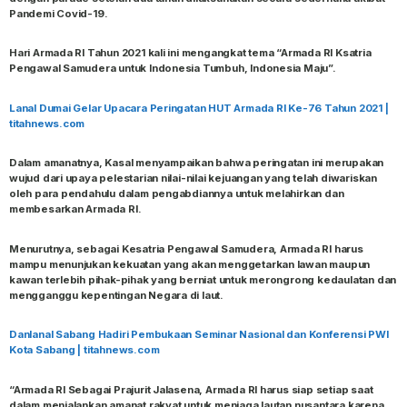
Pandemi Covid-19.
Hari Armada RI Tahun 2021 kali ini mengangkat tema “Armada RI Ksatria
Pengawal Samudera untuk Indonesia Tumbuh, Indonesia Maju”.
Lanal Dumai Gelar Upacara Peringatan HUT Armada RI Ke-76 Tahun 2021 |
titahnews.com
Dalam amanatnya, Kasal menyampaikan bahwa peringatan ini merupakan
wujud dari upaya pelestarian nilai-nilai kejuangan yang telah diwariskan
oleh para pendahulu dalam pengabdiannya untuk melahirkan dan
membesarkan Armada RI.
Menurutnya, sebagai Kesatria Pengawal Samudera, Armada RI harus
mampu menunjukan kekuatan yang akan menggetarkan lawan maupun
kawan terlebih pihak-pihak yang berniat untuk merongrong kedaulatan dan
mengganggu kepentingan Negara di laut.
Danlanal Sabang Hadiri Pembukaan Seminar Nasional dan Konferensi PWI
Kota Sabang | titahnews.com
“Armada RI Sebagai Prajurit Jalasena, Armada RI harus siap setiap saat
dalam menjalankan amanat rakyat untuk menjaga lautan nusantara karena