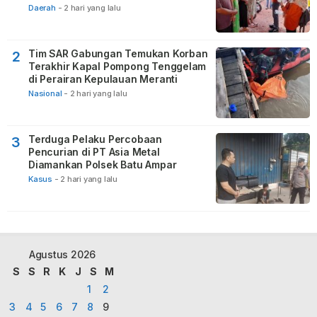
Daerah
-
2 hari yang lalu
Tim SAR Gabungan Temukan Korban
2
Terakhir Kapal Pompong Tenggelam
di Perairan Kepulauan Meranti
Nasional
-
2 hari yang lalu
Terduga Pelaku Percobaan
3
Pencurian di PT Asia Metal
Diamankan Polsek Batu Ampar
Kasus
-
2 hari yang lalu
Agustus 2026
S
S
R
K
J
S
M
1
2
3
4
5
6
7
8
9