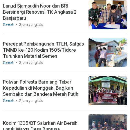
Lanud Sjamsudin Noor dan BRI
Bersinergi Renovasi TK Angkasa 2
Banjarbaru
Daerah
-
2 jam yang lalu
Percepat Pembangunan RTLH, Satgas
TMMD ke-129 Kodim 1505/Tidore
Turunkan Material Semen
Daerah
-
2 jam yang lalu
Polwan Polresta Barelang Tebar
Kepedulian di Monggak, Bagikan
Sembako dan Bendera Merah Putih
Daerah
-
7 jam yang lalu
Kodim 1305/BT Salurkan Air Bersih
untuk Warga Desa Buntuna