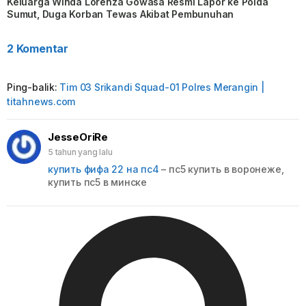
Keluarga Winda Lorenza Gowasa Resmi Lapor ke Polda
Sumut, Duga Korban Tewas Akibat Pembunuhan
2 Komentar
Ping-balik:
Tim 03 Srikandi Squad-01 Polres Merangin |
titahnews.com
JesseOriRe
5 tahun yang lalu
купить фифа 22 на пс4
– пс5 купить в воронеже,
купить пс5 в минске