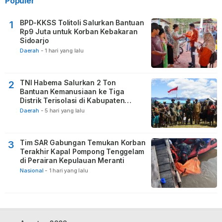
Populer
BPD-KKSS Tolitoli Salurkan Bantuan
1
Rp9 Juta untuk Korban Kebakaran
Sidoarjo
Daerah
-
1 hari yang lalu
TNI Habema Salurkan 2 Ton
2
Bantuan Kemanusiaan ke Tiga
Distrik Terisolasi di Kabupaten
Puncak
Daerah
-
5 hari yang lalu
Tim SAR Gabungan Temukan Korban
3
Terakhir Kapal Pompong Tenggelam
di Perairan Kepulauan Meranti
Nasional
-
1 hari yang lalu