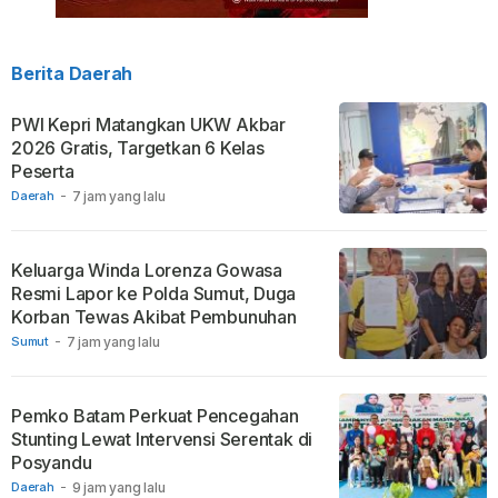
Berita Daerah
PWI Kepri Matangkan UKW Akbar
2026 Gratis, Targetkan 6 Kelas
Peserta
Daerah
-
7 jam yang lalu
Keluarga Winda Lorenza Gowasa
Resmi Lapor ke Polda Sumut, Duga
Korban Tewas Akibat Pembunuhan
Sumut
-
7 jam yang lalu
Pemko Batam Perkuat Pencegahan
Stunting Lewat Intervensi Serentak di
Posyandu
Daerah
-
9 jam yang lalu