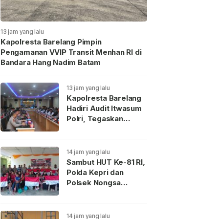
13 jam yang lalu
Kapolresta Barelang Pimpin
Pengamanan VVIP Transit Menhan RI di
Bandara Hang Nadim Batam
13 jam yang lalu
Kapolresta Barelang
Hadiri Audit Itwasum
Polri, Tegaskan
Komitmen Layanan
Publik Presisi
14 jam yang lalu
Sambut HUT Ke-81 RI,
Polda Kepri dan
Polsek Nongsa
Bagikan Ratusan
Bendera serta
Sembako di Batam
14 jam yang lalu