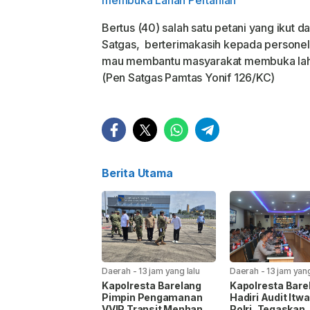
membuka Lahan Pertanian
Bertus (40) salah satu petani yang ikut
Satgas, berterimakasih kepada personel
mau membantu masyarakat membuka lahan
(Pen Satgas Pamtas Yonif 126/KC)
Berita Utama
Daerah
-
13 jam yang lalu
Daerah
-
13 jam yang
Kapolresta Barelang
Kapolresta Bare
Pimpin Pengamanan
Hadiri Audit It
VVIP Transit Menhan RI
Polri, Tegaskan