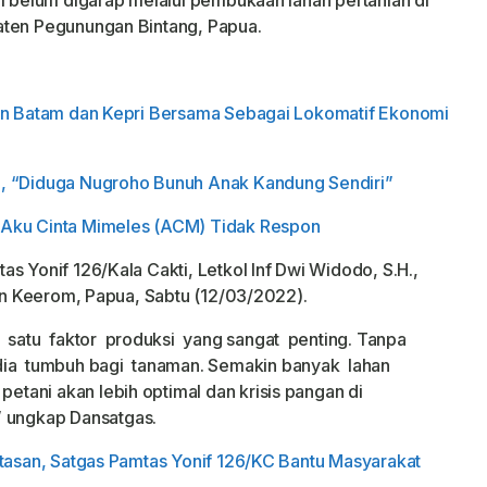
ni belum digarap melalui pembukaan lahan pertanian di
aten Pegunungan Bintang, Papua.
gun Batam dan Kepri Bersama Sebagai Lokomatif Ekonomi
u, “Diduga Nugroho Bunuh Anak Kandung Sendiri”
 Aku Cinta Mimeles (ACM) Tidak Respon
s Yonif 126/Kala Cakti, Letkol Inf Dwi Widodo, S.H.,
ten Keerom, Papua, Sabtu (12/03/2022).
 satu faktor produksi yang sangat penting. Tanpa
edia tumbuh bagi tanaman. Semakin banyak lahan
 petani akan lebih optimal dan krisis pangan di
” ungkap Dansatgas.
tasan, Satgas Pamtas Yonif 126/KC Bantu Masyarakat