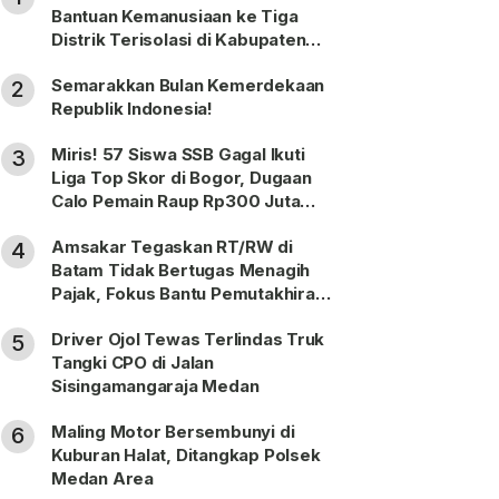
Bantuan Kemanusiaan ke Tiga
Distrik Terisolasi di Kabupaten
Puncak
Semarakkan Bulan Kemerdekaan
2
Republik Indonesia!
Miris! 57 Siswa SSB Gagal Ikuti
3
Liga Top Skor di Bogor, Dugaan
Calo Pemain Raup Rp300 Juta
Dilaporkan ke Polda Sumut
Amsakar Tegaskan RT/RW di
4
Batam Tidak Bertugas Menagih
Pajak, Fokus Bantu Pemutakhiran
Data
Driver Ojol Tewas Terlindas Truk
5
Tangki CPO di Jalan
Sisingamangaraja Medan
Maling Motor Bersembunyi di
6
Kuburan Halat, Ditangkap Polsek
Medan Area