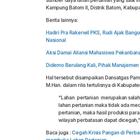
sumber daya lahan pertanian yang saat i
Kampung Batom II, Distrik Batom, Kabup
Berita lainnya:
Hadiri Pra Rakerwil PKS, Rudi Ajak Ban
Nasional
Aksi Damai Aliansi Mahasiswa Pekanbar
Didemo Berulang Kali, Pihak Manajemen
Hal tersebut disampaikan Dansatgas Pamta
M.Han. dalam rilis tertulisnya di Kabupa
“Lahan pertanian merupakan salah
lahan pertanian maka tidak ada m
pertanian, maka hasil produksi para
wilayah perbatasan dapat dicegah,
Baca juga :
Cegah Krisis Pangan di Perba