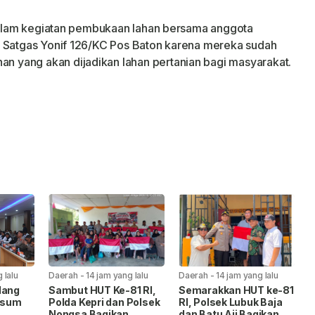
 dalam kegiatan pembukaan lahan bersama anggota
 Satgas Yonif 126/KC Pos Baton karena mereka sudah
 yang akan dijadikan lahan pertanian bagi masyarakat.
 lalu
Daerah
-
14 jam yang lalu
Daerah
-
14 jam yang lalu
lang
Sambut HUT Ke-81 RI,
Semarakkan HUT ke-81
wasum
Polda Kepri dan Polsek
RI, Polsek Lubuk Baja
Nongsa Bagikan
dan Batu Aji Bagikan