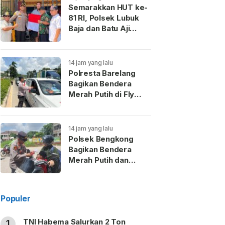
Semarakkan HUT ke-
81 RI, Polsek Lubuk
Baja dan Batu Aji
Bagikan Bendera
Merah Putih hingga
Sembako ke Warga
14 jam yang lalu
Polresta Barelang
Bagikan Bendera
Merah Putih di Fly
Over Laluan Madani
14 jam yang lalu
Polsek Bengkong
Bagikan Bendera
Merah Putih dan
Bantuan Sembako
Sambut HUT Ke-81 RI
Populer
TNI Habema Salurkan 2 Ton
1