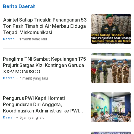
Berita Daerah
Asintel Satlap Tricakti: Penanganan 53
Ton Pasir Timah di Air Merbau Diduga
Terjadi Miskomunikasi
Daerah
-
1 menit yang lalu
Panglima TNI Sambut Kepulangan 175
Prajurit Satgas Kizi Kontingen Garuda
XX-V MONUSCO
Daerah
-
4 menit yang lalu
Pengurus PWI Kepri Hormati
Pengunduran Diri Anggota,
Koordinasikan Administrasi ke PWI
Pusat
Daerah
-
5 jam yang lalu