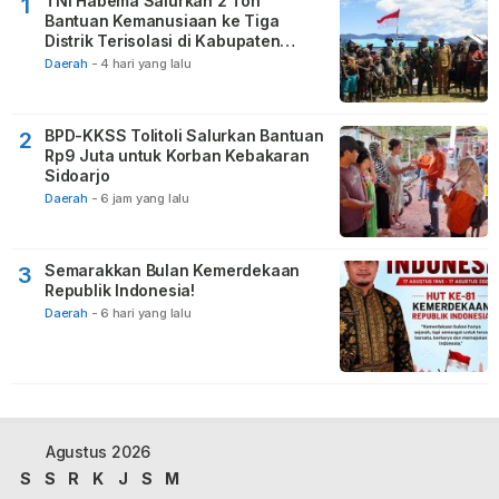
TNI Habema Salurkan 2 Ton
1
Bantuan Kemanusiaan ke Tiga
Distrik Terisolasi di Kabupaten
Puncak
Daerah
-
4 hari yang lalu
BPD-KKSS Tolitoli Salurkan Bantuan
2
Rp9 Juta untuk Korban Kebakaran
Sidoarjo
Daerah
-
6 jam yang lalu
Semarakkan Bulan Kemerdekaan
3
Republik Indonesia!
Daerah
-
6 hari yang lalu
Agustus 2026
S
S
R
K
J
S
M