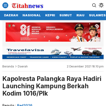
DAERAH
NASIONAL
KEPRI
SUMUT
RIAU
SULAWES
Beranda
Daerah
2 Desember 2021 16:10 pm
Kapolresta Palangka Raya Hadiri
Launching Kampung Berkah
Kodim 1016/Plk
Penulis :
Red2026