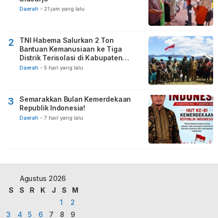
Daerah
-
21 jam yang lalu
TNI Habema Salurkan 2 Ton
2
Bantuan Kemanusiaan ke Tiga
Distrik Terisolasi di Kabupaten
Puncak
Daerah
-
5 hari yang lalu
Semarakkan Bulan Kemerdekaan
3
Republik Indonesia!
Daerah
-
7 hari yang lalu
Agustus 2026
S
S
R
K
J
S
M
1
2
3
4
5
6
7
8
9