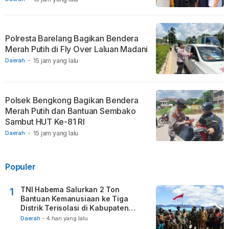
Polresta Barelang Bagikan Bendera
Merah Putih di Fly Over Laluan Madani
Daerah
-
15 jam yang lalu
Polsek Bengkong Bagikan Bendera
Merah Putih dan Bantuan Sembako
Sambut HUT Ke-81 RI
Daerah
-
15 jam yang lalu
Populer
TNI Habema Salurkan 2 Ton
1
Bantuan Kemanusiaan ke Tiga
Distrik Terisolasi di Kabupaten
Puncak
Daerah
-
4 hari yang lalu