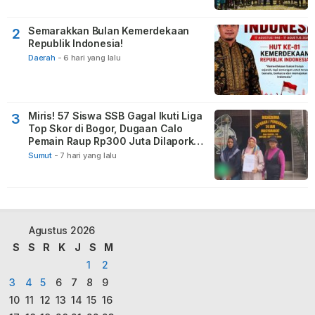
Semarakkan Bulan Kemerdekaan
2
Republik Indonesia!
Daerah
-
6 hari yang lalu
Miris! 57 Siswa SSB Gagal Ikuti Liga
3
Top Skor di Bogor, Dugaan Calo
Pemain Raup Rp300 Juta Dilaporkan
ke Polda Sumut
Sumut
-
7 hari yang lalu
Agustus 2026
S
S
R
K
J
S
M
1
2
3
4
5
6
7
8
9
10
11
12
13
14
15
16