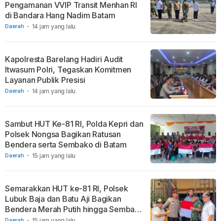
Pengamanan VVIP Transit Menhan RI
di Bandara Hang Nadim Batam
Daerah
-
14 jam yang lalu
Kapolresta Barelang Hadiri Audit
Itwasum Polri, Tegaskan Komitmen
Layanan Publik Presisi
Daerah
-
14 jam yang lalu
Sambut HUT Ke-81 RI, Polda Kepri dan
Polsek Nongsa Bagikan Ratusan
Bendera serta Sembako di Batam
Daerah
-
15 jam yang lalu
Semarakkan HUT ke-81 RI, Polsek
Lubuk Baja dan Batu Aji Bagikan
Bendera Merah Putih hingga Sembako
ke Warga
Daerah
-
15 jam yang lalu