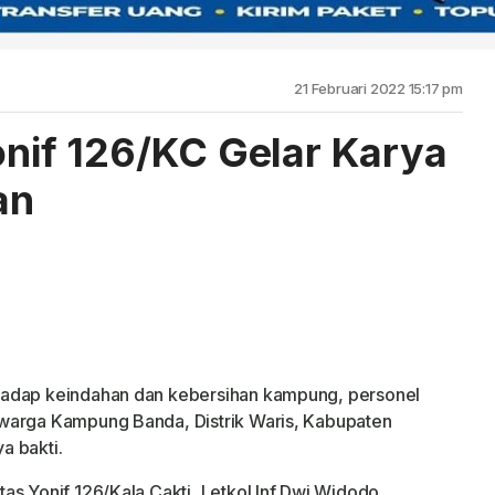
21 Februari 2022 15:17 pm
onif 126/KC Gelar Karya
an
hadap keindahan dan kebersihan kampung, personel
warga Kampung Banda, Distrik Waris, Kabupaten
a bakti.
as Yonif 126/Kala Cakti, Letkol Inf Dwi Widodo,