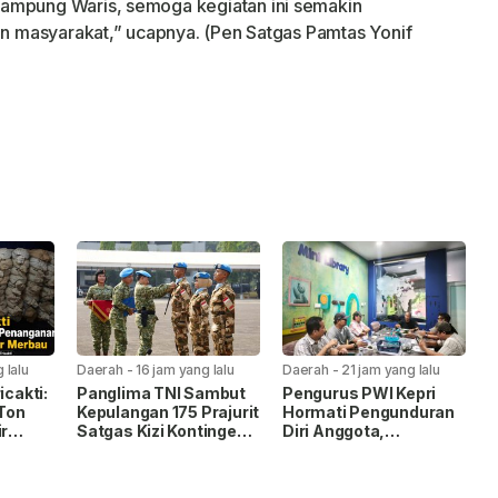
Kampung Waris, semoga kegiatan ini semakin
dan masyarakat,” ucapnya. (Pen Satgas Pamtas Yonif
 lalu
Daerah
-
16 jam yang lalu
Daerah
-
21 jam yang lalu
icakti:
Panglima TNI Sambut
Pengurus PWI Kepri
Ton
Kepulangan 175 Prajurit
Hormati Pengunduran
ir
Satgas Kizi Kontingen
Diri Anggota,
erjadi
Garuda XX-V
Koordinasikan
MONUSCO
Administrasi ke PWI
Pusat