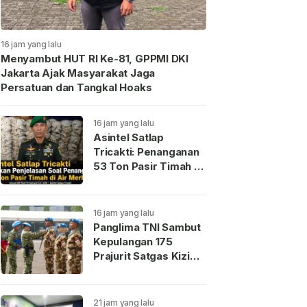
16 jam yang lalu
Menyambut HUT RI Ke-81, GPPMI DKI
Jakarta Ajak Masyarakat Jaga
Persatuan dan Tangkal Hoaks
16 jam yang lalu
Asintel Satlap
Tricakti: Penanganan
53 Ton Pasir Timah di
Air Merbau Diduga
Terjadi
Miskomunikasi
16 jam yang lalu
Panglima TNI Sambut
Kepulangan 175
Prajurit Satgas Kizi
Kontingen Garuda XX-
V MONUSCO
21 jam yang lalu