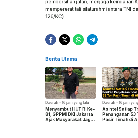
pembersihan jalan, menjaga keindahan 
mempererat tali silaturahmi antara TNI 
126/KC)
Berita Utama
Daerah
-
16 jam yang lalu
Daerah
-
16 jam yang
Menyambut HUT RI Ke-
Asintel Satlap Tr
81, GPPMI DKI Jakarta
Penanganan 53 
Ajak Masyarakat Jaga
Pasir Timah di A
Persatuan dan Tangkal
Merbau Diduga T
Hoaks
Miskomunikasi