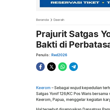
Beranda
Daerah
Prajurit Satgas Y
Bakti di Perbatas
Penulis :
Red2026
Keerom
– Sebagai wujud kepedulian ter
Satgas Yonif 126/KC Pos Waris bersama 
Keerom, Papua, menggelar kegiatan kary
Hal tersebut disampaikan Dansatgas Pamt