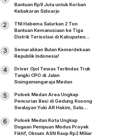
Bantuan Rp9 Juta untuk Korban
Kebakaran Sidoarjo
TNI Habema Salurkan 2 Ton
2
Bantuan Kemanusiaan ke Tiga
Distrik Terisolasi di Kabupaten
Puncak
Semarakkan Bulan Kemerdekaan
3
Republik Indonesia!
Driver Ojol Tewas Terlindas Truk
4
Tangki CPO di Jalan
Sisingamangaraja Medan
Polsek Medan Area Ungkap
5
Pencurian Besi di Gedung Kosong
Swalayan Yuki AR Hakim, Satu
Pelaku Ditangkap
Polsek Medan Kota Ungkap
6
Dugaan Penipuan Modus Proyek
Fiktif, Oknum ASN Raup Rp2 Miliar