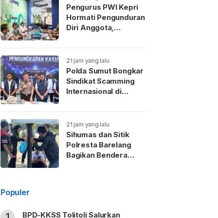
Pengurus PWI Kepri
Hormati Pengunduran
Diri Anggota,
Koordinasikan
Administrasi ke PWI
Pusat
21 jam yang lalu
Polda Sumut Bongkar
Sindikat Scamming
Internasional di
Apartemen Medan,
Korban Rugi Rp6,7
Miliar
21 jam yang lalu
Sihumas dan Sitik
Polresta Barelang
Bagikan Bendera
Merah Putih Sambut
HUT Ke-81 RI
Populer
BPD-KKSS Tolitoli Salurkan
1