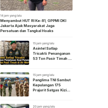
14 jam yang lalu
Menyambut HUT RI Ke-81, GPPMI DKI
Jakarta Ajak Masyarakat Jaga
Persatuan dan Tangkal Hoaks
15 jam yang lalu
Asintel Satlap
Tricakti: Penanganan
53 Ton Pasir Timah di
Air Merbau Diduga
Terjadi
Miskomunikasi
15 jam yang lalu
Panglima TNI Sambut
Kepulangan 175
Prajurit Satgas Kizi
Kontingen Garuda XX-
V MONUSCO
20 jam yang lalu