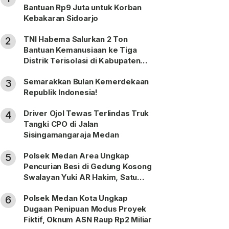
Bantuan Rp9 Juta untuk Korban
Kebakaran Sidoarjo
TNI Habema Salurkan 2 Ton
2
Bantuan Kemanusiaan ke Tiga
Distrik Terisolasi di Kabupaten
Puncak
Semarakkan Bulan Kemerdekaan
3
Republik Indonesia!
Driver Ojol Tewas Terlindas Truk
4
Tangki CPO di Jalan
Sisingamangaraja Medan
Polsek Medan Area Ungkap
5
Pencurian Besi di Gedung Kosong
Swalayan Yuki AR Hakim, Satu
Pelaku Ditangkap
Polsek Medan Kota Ungkap
6
Dugaan Penipuan Modus Proyek
Fiktif, Oknum ASN Raup Rp2 Miliar