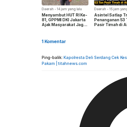
Daerah
-
14 jam yang lalu
Daerah
-
15 jam yang
Menyambut HUT RI Ke-
Asintel Satlap Tr
81, GPPMI DKI Jakarta
Penanganan 53 
Ajak Masyarakat Jaga
Pasir Timah di A
Persatuan dan Tangkal
Merbau Diduga T
Hoaks
Miskomunikasi
1 Komentar
Ping-balik:
Kapolresta Deli Serdang Cek Ke
Pakam | titahnews.com