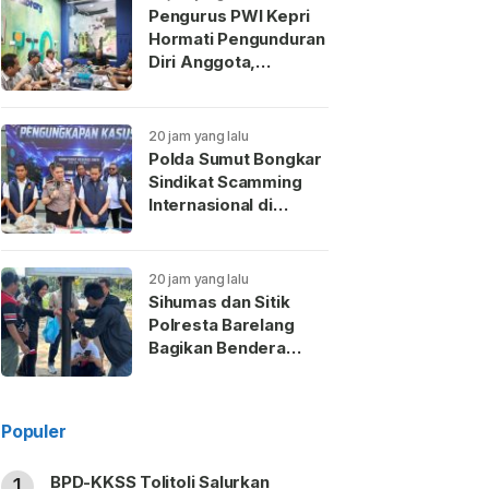
Pengurus PWI Kepri
Hormati Pengunduran
Diri Anggota,
Koordinasikan
Administrasi ke PWI
Pusat
20 jam yang lalu
Polda Sumut Bongkar
Sindikat Scamming
Internasional di
Apartemen Medan,
Korban Rugi Rp6,7
Miliar
20 jam yang lalu
Sihumas dan Sitik
Polresta Barelang
Bagikan Bendera
Merah Putih Sambut
HUT Ke-81 RI
Populer
BPD-KKSS Tolitoli Salurkan
1