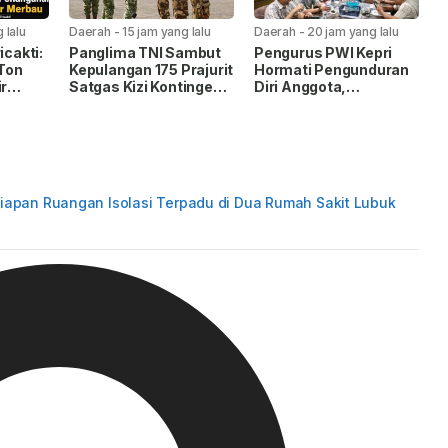
 lalu
Daerah
-
15 jam yang lalu
Daerah
-
20 jam yang lalu
icakti:
Panglima TNI Sambut
Pengurus PWI Kepri
Ton
Kepulangan 175 Prajurit
Hormati Pengunduran
ir
Satgas Kizi Kontingen
Diri Anggota,
erjadi
Garuda XX-V
Koordinasikan
MONUSCO
Administrasi ke PWI
Pusat
siapan Ruangan Isolasi Terpadu di Dua Rumah Sakit Lubuk