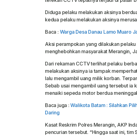
terekan CCTV tepatnya terjadi di pasar
Diduga pelaku melakukan aksinya berdua
kedua pelaku melakukan aksinya merusak
Baca :
Warga Desa Danau Lamo Muaro Ja
Aksi perampokan yang dilakukan pelaku 
menghebohkan masyarakat Merangin, Ja
Dari rekaman CCTV terlihat pelaku berb
melakukan aksinya ia tampak memperhati
lalu mengambil uang milik korban. Terpan
Sebab usai mengambil uang tersebut ia k
menaiki sepeda motor berdua meninggalk
Baca juga :
Walikota Batam : Silahkan Pi
Daring
Kasat Reskrim Polres Merangin, AKP In
pencurian tersebut. “Hingga saat ini, ti