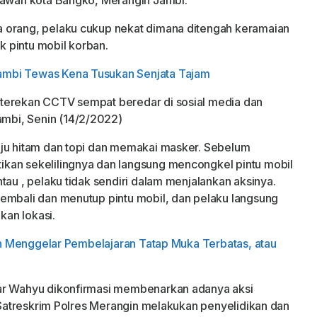
 bawah kota Bangko, Merangin Jambi.
 orang, pelaku cukup nekat dimana ditengah keramaian
 pintu mobil korban.
mbi Tewas Kena Tusukan Senjata Tajam
terekan CCTV sempat beredar di sosial media dan
mbi, Senin (14/2/2022)
aju hitam dan topi dan memakai masker. Sebelum
kan sekelilingnya dan langsung mencongkel pintu mobil
tau , pelaku tidak sendiri dalam menjalankan aksinya.
embali dan menutup pintu mobil, dan pelaku langsung
an lokasi.
lih Menggelar Pembelajaran Tatap Muka Terbatas, atau
dar Wahyu dikonfirmasi membenarkan adanya aksi
m Satreskrim Polres Merangin melakukan penyelidikan dan