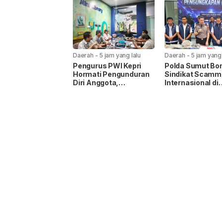
Daerah
-
5 jam yang lalu
Daerah
-
5 jam yang 
Pengurus PWI Kepri
Polda Sumut Bo
Hormati Pengunduran
Sindikat Scamm
Diri Anggota,
Internasional di
Koordinasikan
Apartemen Med
Administrasi ke PWI
Korban Rugi Rp6
Pusat
Miliar