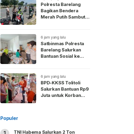
Polresta Barelang
Bagikan Bendera
Merah Putih Sambut
HUT Ke-81 RI
6 jam yang lalu
Satbinmas Polresta
Barelang Salurkan
Bantuan Sosial ke
Yayasan Vistos Kasih
Ikhlas Batam
6 jam yang lalu
BPD-KKSS Tolitoli
Salurkan Bantuan Rp9
Juta untuk Korban
Kebakaran Sidoarjo
Populer
TNI Habema Salurkan 2 Ton
1