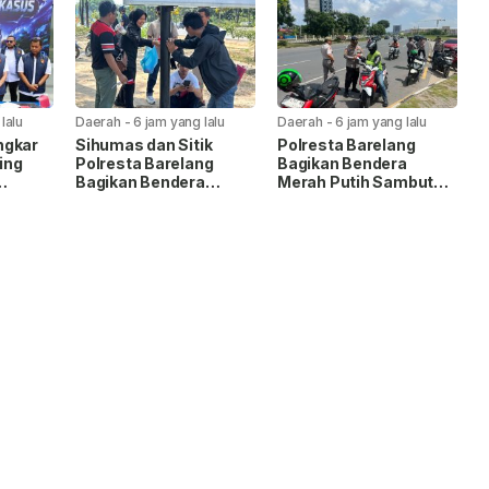
lalu
Daerah
-
6 jam yang lalu
Daerah
-
6 jam yang lalu
ngkar
Sihumas dan Sitik
Polresta Barelang
ing
Polresta Barelang
Bagikan Bendera
Bagikan Bendera
Merah Putih Sambut
an,
Merah Putih Sambut
HUT Ke-81 RI
,7
HUT Ke-81 RI