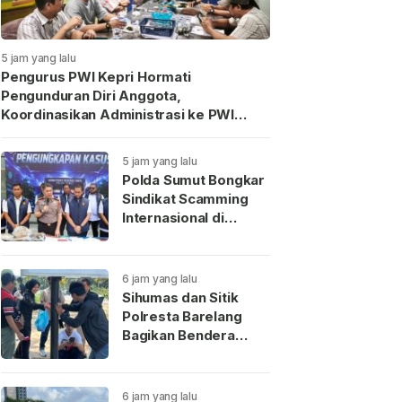
5 jam yang lalu
Pengurus PWI Kepri Hormati
Pengunduran Diri Anggota,
Koordinasikan Administrasi ke PWI
Pusat
5 jam yang lalu
Polda Sumut Bongkar
Sindikat Scamming
Internasional di
Apartemen Medan,
Korban Rugi Rp6,7
Miliar
6 jam yang lalu
Sihumas dan Sitik
Polresta Barelang
Bagikan Bendera
Merah Putih Sambut
HUT Ke-81 RI
6 jam yang lalu