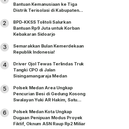
Bantuan Kemanusiaan ke Tiga
Distrik Terisolasi di Kabupaten
Puncak
BPD-KKSS Tolitoli Salurkan
2
Bantuan Rp9 Juta untuk Korban
Kebakaran Sidoarjo
Semarakkan Bulan Kemerdekaan
3
Republik Indonesia!
Driver Ojol Tewas Terlindas Truk
4
Tangki CPO di Jalan
Sisingamangaraja Medan
Polsek Medan Area Ungkap
5
Pencurian Besi di Gedung Kosong
Swalayan Yuki AR Hakim, Satu
Pelaku Ditangkap
Polsek Medan Kota Ungkap
6
Dugaan Penipuan Modus Proyek
Fiktif, Oknum ASN Raup Rp2 Miliar